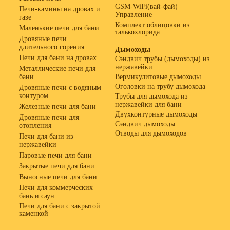
GSM-WiFi(вай-фай)
Печи-камины на дровах и
Управление
газе
Комплект облицовки из
Маленькие печи для бани
талькохлорида
Дровяные печи
длительного горения
Дымоходы
Печи для бани на дровах
Сэндвич трубы (дымоходы) из
нержавейки
Металлические печи для
бани
Вермикулитовые дымоходы
Оголовки на трубу дымохода
Дровяные печи с водяным
контуром
Трубы для дымохода из
нержавейки для бани
Железные печи для бани
Двухконтурные дымоходы
Дровяные печи для
Сэндвич дымоходы
отопления
Отводы для дымоходов
Печи для бани из
нержавейки
Паровые печи для бани
Закрытые печи для бани
Выносные печи для бани
Печи для коммерческих
бань и саун
Печи для бани с закрытой
каменкой