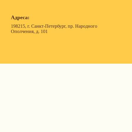
Адреса:
198215, г. Санкт-Петербург, пр. Народного
Ополчения, д. 101
119607, г. Москва, ул. Удальцова, д. 50, корпус 1, офис
57
630088, г. Новосибирск, ул. Северный проезд, д. 3,