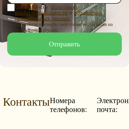
Соглашаюсь с
политикой
конфиденциальности
и
обработкой
персональных данных
.
Вы можете отозвать своё согласие, написав на
почту kut001@ya.ru
Контакты
Номера
Электрон
телефонов:
почта: