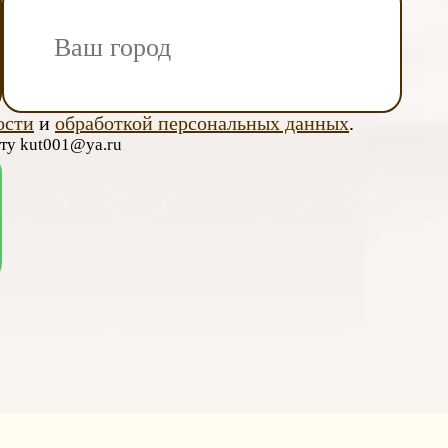
ости
и
обработкой персональных данных
.
чту kut001@ya.ru