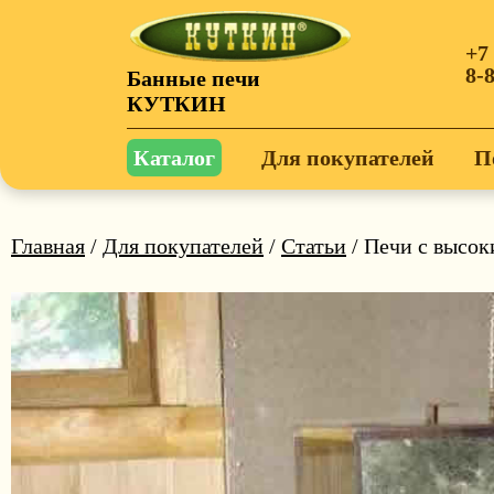
+7
8-
Банные печи
КУТКИН
Каталог
Для покупателей
П
Главная
/
Для покупателей
/
Статьи
/ Печи с высо