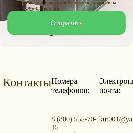
Вы можете отозвать своё согласие, написав на
почту kut001@ya.ru
Контакты
Номера
Электрон
телефонов:
почта:
8 (800) 555-70-
kut001@ya
15