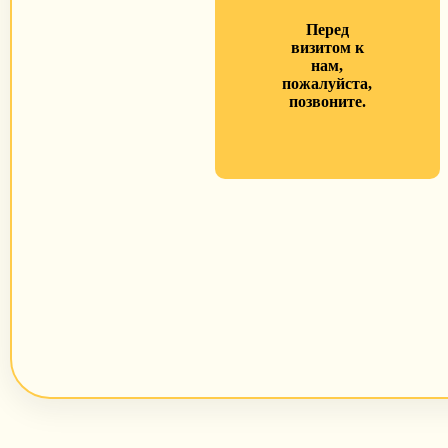
Перед
визитом к
нам,
пожалуйста,
позвоните.