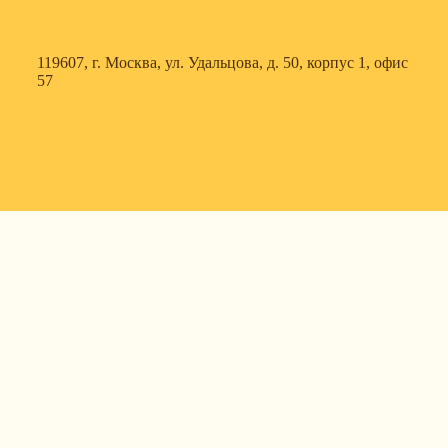
119607, г. Москва, ул. Удальцова, д. 50, корпус 1, офис
57
630088, г. Новосибирск, ул. Северный проезд, д. 3,
корпус 7