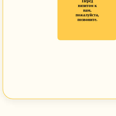
Перед
визитом к
нам,
пожалуйста,
позвоните.