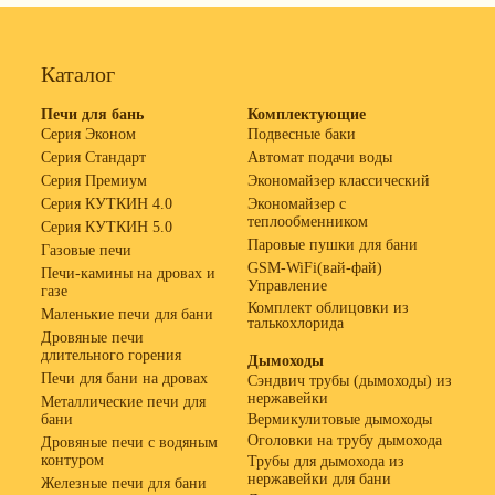
Каталог
Печи для бань
Комплектующие
Серия Эконом
Подвесные баки
Серия Стандарт
Автомат подачи воды
Серия Премиум
Экономайзер классический
Серия КУТКИН 4.0
Экономайзер с
теплообменником
Серия КУТКИН 5.0
Паровые пушки для бани
Газовые печи
GSM-WiFi(вай-фай)
Печи-камины на дровах и
Управление
газе
Комплект облицовки из
Маленькие печи для бани
талькохлорида
Дровяные печи
длительного горения
Дымоходы
Печи для бани на дровах
Сэндвич трубы (дымоходы) из
нержавейки
Металлические печи для
бани
Вермикулитовые дымоходы
Оголовки на трубу дымохода
Дровяные печи с водяным
контуром
Трубы для дымохода из
нержавейки для бани
Железные печи для бани