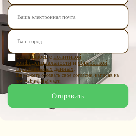
Соглашаюсь с
политикой
конфиденциальности
и
обработкой
персональных данных
.
Вы можете отозвать своё согласие, написав на
почту kut001@ya.ru