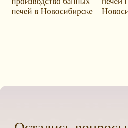
производство банных
печей н
печей в Новосибирске
Новоси
Остались вопросы