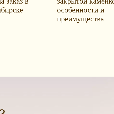
а заказ в
закрытой каменк
бирске
особенности и
преимущества
?