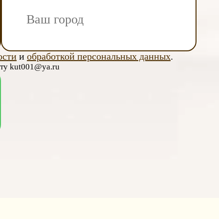
ости
и
обработкой персональных данных
.
чту kut001@ya.ru