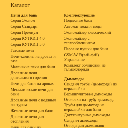
Каталог
Печи для бань
Комплектующие
Серия Эконом
Подвесные баки
Серия Стандарт
Автомат подачи воды
Серия Премиум
Экономайзер классический
Серия КУТКИН 4.0
Экономайзер с
теплообменником
Серия КУТКИН 5.0
Паровые пушки для бани
Газовые печи
GSM-WiFi(вай-фай)
Печи-камины на дровах и
Управление
газе
Комплект облицовки из
Маленькие печи для бани
талькохлорида
Дровяные печи
длительного горения
Дымоходы
Печи для бани на дровах
Сэндвич трубы (дымоходы) из
нержавейки
Металлические печи для
бани
Вермикулитовые дымоходы
Оголовки на трубу дымохода
Дровяные печи с водяным
контуром
Трубы для дымохода из
нержавейки для бани
Железные печи для бани
Двухконтурные дымоходы
Дровяные печи для
Сэндвич дымоходы
отопления
Отводы для дымоходов
Печи для бани из