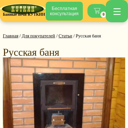
Бесплатная
консультация
Банные печи КУТКИН
0
Главная
/
Для покупателей
/
Статьи
/ Русская баня
Русская баня