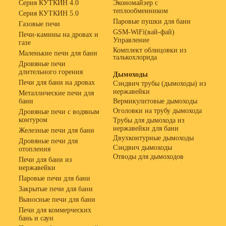
Серия КУТКИН 4.0
Экономайзер с
теплообменником
Серия КУТКИН 5.0
Паровые пушки для бани
Газовые печи
GSM-WiFi(вай-фай)
Печи-камины на дровах и
Управление
газе
Комплект облицовки из
Маленькие печи для бани
талькохлорида
Дровяные печи
длительного горения
Дымоходы
Печи для бани на дровах
Сэндвич трубы (дымоходы) из
нержавейки
Металлические печи для
бани
Вермикулитовые дымоходы
Оголовки на трубу дымохода
Дровяные печи с водяным
контуром
Трубы для дымохода из
нержавейки для бани
Железные печи для бани
Двухконтурные дымоходы
Дровяные печи для
Сэндвич дымоходы
отопления
Отводы для дымоходов
Печи для бани из
нержавейки
Паровые печи для бани
Закрытые печи для бани
Выносные печи для бани
Печи для коммерческих
бань и саун