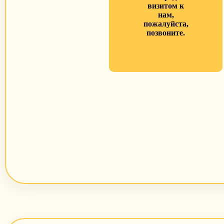
визитом к
нам,
пожалуйста,
позвоните.