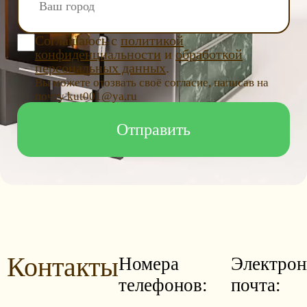
Соглашаюсь с
политикой
конфиденциальности
и
обработкой
персональных данных
.
Вы можете отозвать своё согласие, написав на
почту kut001@ya.ru
Контакты
Номера
Электрон
телефонов:
почта: