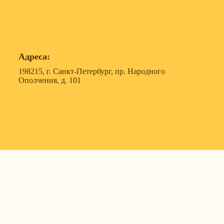
Адреса:
198215, г. Санкт-Петербург, пр. Народного
Ополчения, д. 101
119607, г. Москва, ул. Удальцова, д. 50, корпус 1, офис
57