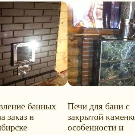
вление банных
Печи для бани с
а заказ в
закрытой каменк
бирске
особенности и