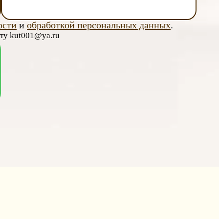
ости
и
обработкой персональных данных
.
чту kut001@ya.ru