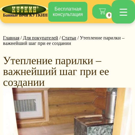
Бесплатная
консультация
Банные печи КУТКИН
0
Главная
/
Для покупателей
/
Статьи
/ Утепление парилки –
важнейший шаг при ее создании
Утепление парилки –
важнейший шаг при ее
создании