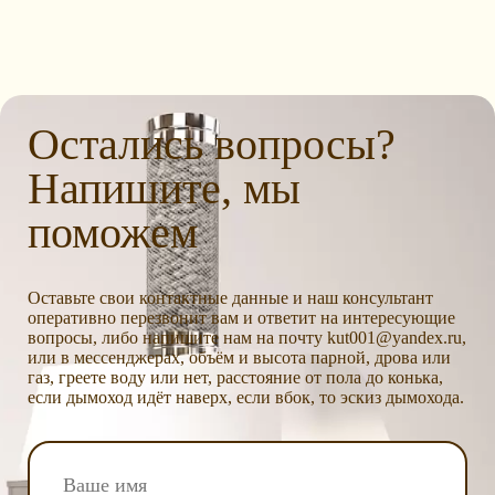
Остались вопросы?
Напишите, мы
поможем
Оставьте свои контактные данные и наш консультант
оперативно перезвонит вам и ответит на интересующие
вопросы, либо напишите нам на почту kut001@yandex.ru,
или в мессенджерах, объём и высота парной, дрова или
газ, греете воду или нет, расстояние от пола до конька,
если дымоход идёт наверх, если вбок, то эскиз дымохода.