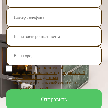
Соглашаюсь с
политикой
конфиденциальности
и
обработкой
персональных данных
.
Вы можете отозвать своё согласие, написав на
почту kut001@ya.ru