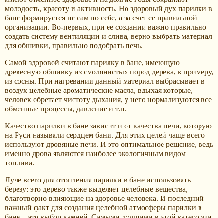
молодость, красоту и активность. Но здоровый дух парилки в
бане формируется не сам по себе, а за счет ее правильной
организации. Во-первых, при ее создании важно правильно
создать систему вентиляции и слива, верно выбрать материал
для обшивки, правильно подобрать печь.
Самой здоровой считают парилку в бане, имеющую
древесную обшивку из смолянистых пород дерева, к примеру,
из сосны. При нагревании данный материал выбрасывает в
воздух целебные ароматические масла, вдыхая которые,
человек обретает чистоту дыхания, у него нормализуются все
обменные процессы, давление и т.п.
Качество парилки в бане зависит и от качества печи, которую
на Руси называли сердцем бани. Для этих целей чаще всего
используют дровяные печи. И это оптимальное решение, ведь
именно дрова являются наиболее экологичным видом
топлива.
Луче всего для отопления парилки в бане использовать
березу: это дерево также выделяет целебные вещества,
благотворно влияющие на здоровье человека. И последний
важный факт для создания целебной атмосферы парилки в
бане – это выбор камней. Самыми лучшими в этой категории