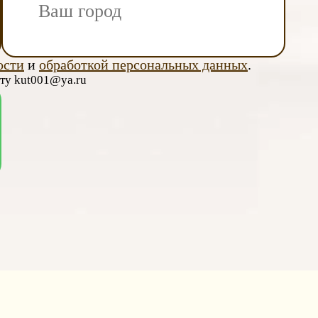
ости
и
обработкой персональных данных
.
чту kut001@ya.ru