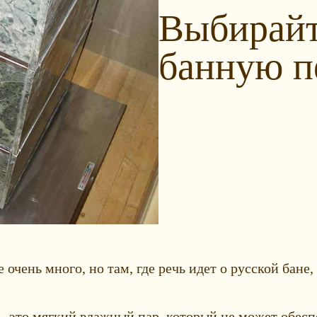
Выбирайт
банную п
 очень много, но там, где речь идет о русской бан
 – это мягкий влажный пар, который не может обес