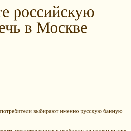
е российскую
ечь в Москве
е, потребители выбирают именно русскую банную
печить представленная в изобилии на нашем рынке