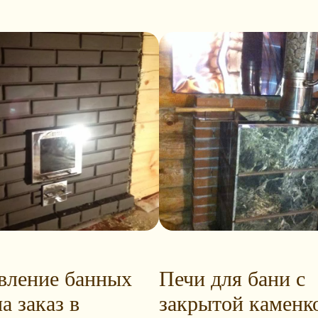
вление банных
Печи для бани с
а заказ в
закрытой каменк