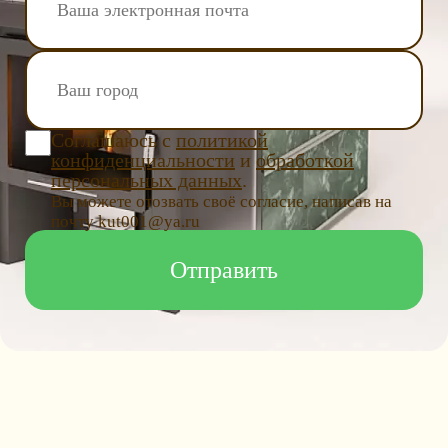
Соглашаюсь с
политикой
конфиденциальности
и
обработкой
персональных данных
.
Вы можете отозвать своё согласие, написав на
почту kut001@ya.ru