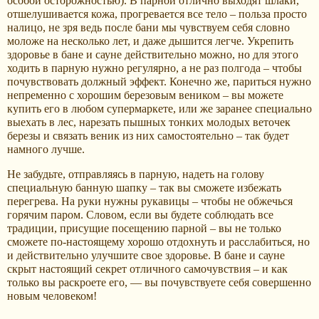
особой осторожностью). В парной отлично выходят шлаки,
отшелушивается кожа, прогревается все тело – польза просто
налицо, не зря ведь после бани мы чувствуем себя словно
моложе на несколько лет, и даже дышится легче. Укрепить
здоровье в бане и сауне действительно можно, но для этого
ходить в парную нужно регулярно, а не раз полгода – чтобы
почувствовать должный эффект. Конечно же, париться нужно
непременно с хорошим березовым веником – вы можете
купить его в любом супермаркете, или же заранее специально
выехать в лес, нарезать пышных тонких молодых веточек
березы и связать веник из них самостоятельно – так будет
намного лучше.
Не забудьте, отправляясь в парную, надеть на голову
специальную банную шапку – так вы сможете избежать
перегрева. На руки нужны рукавицы – чтобы не обжечься
горячим паром. Словом, если вы будете соблюдать все
традиции, присущие посещению парной – вы не только
сможете по-настоящему хорошо отдохнуть и расслабиться, но
и действительно улучшите свое здоровье. В бане и сауне
скрыт настоящий секрет отличного самочувствия – и как
только вы раскроете его, — вы почувствуете себя совершенно
новым человеком!