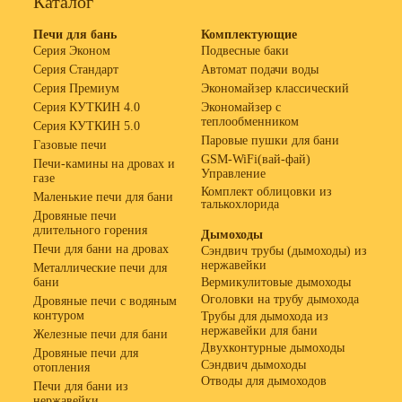
Каталог
Печи для бань
Комплектующие
Серия Эконом
Подвесные баки
Серия Стандарт
Автомат подачи воды
Серия Премиум
Экономайзер классический
Серия КУТКИН 4.0
Экономайзер с
теплообменником
Серия КУТКИН 5.0
Паровые пушки для бани
Газовые печи
GSM-WiFi(вай-фай)
Печи-камины на дровах и
Управление
газе
Комплект облицовки из
Маленькие печи для бани
талькохлорида
Дровяные печи
длительного горения
Дымоходы
Печи для бани на дровах
Сэндвич трубы (дымоходы) из
нержавейки
Металлические печи для
бани
Вермикулитовые дымоходы
Оголовки на трубу дымохода
Дровяные печи с водяным
контуром
Трубы для дымохода из
нержавейки для бани
Железные печи для бани
Двухконтурные дымоходы
Дровяные печи для
Сэндвич дымоходы
отопления
Отводы для дымоходов
Печи для бани из
нержавейки