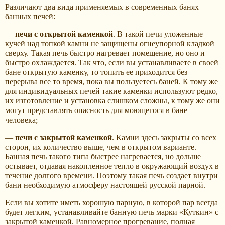
Различают два вида применяемых в современных банях
банных печей:
—
печи с открытой каменкой
. В такой печи уложенные
кучей над топкой камни не защищены огнеупорной кладкой
сверху. Такая печь быстро нагревает помещение, но оно и
быстро охлаждается. Так что, если вы устанавливаете в своей
бане открытую каменку, то топить ее приходится без
перерыва все то время, пока вы пользуетесь баней. К тому же
для индивидуальных печей такие каменки используют редко,
их изготовление и установка слишком сложны, к тому же они
могут представлять опасность для моющегося в бане
человека;
—
печи с закрытой каменкой
. Камни здесь закрыты со всех
сторон, их количество выше, чем в открытом варианте.
Банная печь такого типа быстрее нагревается, но дольше
остывает, отдавая накопленное тепло в окружающий воздух в
течение долгого времени. Поэтому такая печь создает внутри
бани необходимую атмосферу настоящей русской парной.
Если вы хотите иметь хорошую парную, в которой пар всегда
будет легким, устанавливайте банную печь марки «Куткин» с
закрытой каменкой. Равномерное прогревание, полная