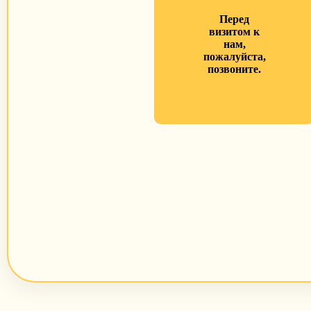
Перед
визитом к
нам,
пожалуйста,
позвоните.