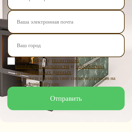
Соглашаюсь с
политикой
конфиденциальности
и
обработкой
персональных данных
.
Вы можете отозвать своё согласие, написав на
почту kut001@ya.ru