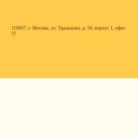
119607, г. Москва, ул. Удальцова, д. 50, корпус 1, офис
57
630088, г. Новосибирск, ул. Северный проезд, д. 3,
корпус 7