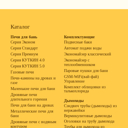
Каталог
Печи для бань
Комплектующие
Серия Эконом
Подвесные баки
Серия Стандарт
Автомат подачи воды
Серия Премиум
Экономайзер классический
Серия КУТКИН 4.0
Экономайзер с
теплообменником
Серия КУТКИН 5.0
Паровые пушки для бани
Газовые печи
GSM-WiFi(вай-фай)
Печи-камины на дровах и
Управление
газе
Комплект облицовки из
Маленькие печи для бани
талькохлорида
Дровяные печи
длительного горения
Дымоходы
Печи для бани на дровах
Сэндвич трубы (дымоходы) из
нержавейки
Металлические печи для
бани
Вермикулитовые дымоходы
Оголовки на трубу дымохода
Дровяные печи с водяным
контуром
Трубы для дымохода из