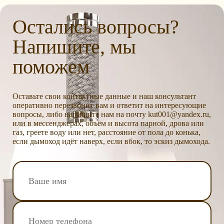
Остались вопросы?
Напишите, мы
поможем
Оставьте свои контактные данные и наш консультант
оперативно перезвонит вам и ответит на интересующие
вопросы, либо напишите нам на почту kut001@yandex.ru,
или в мессенджерах, объём и высота парной, дрова или
газ, греете воду или нет, расстояние от пола до конька,
если дымоход идёт наверх, если вбок, то эскиз дымохода.