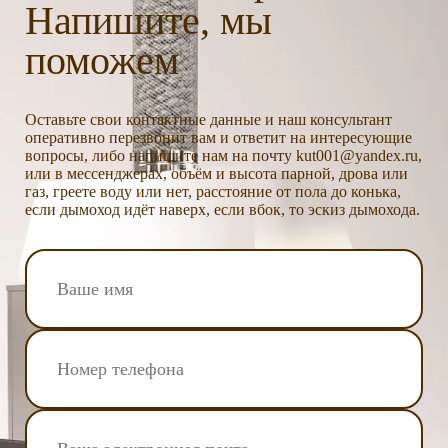
Напишите, мы
поможем
Оставьте свои контактные данные и наш консультант
оперативно перезвонит вам и ответит на интересующие
вопросы, либо напишите нам на почту kut001@yandex.ru,
или в мессенджерах, объём и высота парной, дрова или
газ, греете воду или нет, расстояние от пола до конька,
если дымоход идёт наверх, если вбок, то эскиз дымохода.