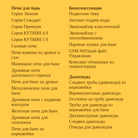
Печи для бань
Комплектующие
Серия Эконом
Подвесные баки
Серия Стандарт
Автомат подачи воды
Серия Премиум
Экономайзер классический
Серия КУТКИН 4.0
Экономайзер с
теплообменником
Серия КУТКИН 5.0
Паровые пушки для бани
Газовые печи
GSM-WiFi(вай-фай)
Печи-камины на дровах и
Управление
газе
Комплект облицовки из
Маленькие печи для бани
талькохлорида
Дровяные печи
длительного горения
Дымоходы
Печи для бани на дровах
Сэндвич трубы (дымоходы) из
нержавейки
Металлические печи для
бани
Вермикулитовые дымоходы
Оголовки на трубу дымохода
Дровяные печи с водяным
контуром
Трубы для дымохода из
нержавейки для бани
Железные печи для бани
Двухконтурные дымоходы
Дровяные печи для
Сэндвич дымоходы
отопления
Отводы для дымоходов
Печи для бани из
нержавейки