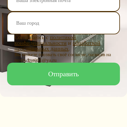
Соглашаюсь с
политикой
конфиденциальности
и
обработкой
персональных данных
.
Вы можете отозвать своё согласие, написав на
почту kut001@ya.ru