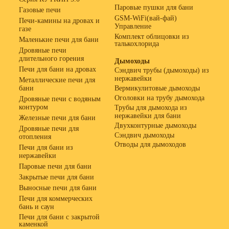
Паровые пушки для бани
Газовые печи
GSM-WiFi(вай-фай)
Печи-камины на дровах и
Управление
газе
Комплект облицовки из
Маленькие печи для бани
талькохлорида
Дровяные печи
длительного горения
Дымоходы
Печи для бани на дровах
Сэндвич трубы (дымоходы) из
нержавейки
Металлические печи для
бани
Вермикулитовые дымоходы
Оголовки на трубу дымохода
Дровяные печи с водяным
контуром
Трубы для дымохода из
нержавейки для бани
Железные печи для бани
Двухконтурные дымоходы
Дровяные печи для
Сэндвич дымоходы
отопления
Отводы для дымоходов
Печи для бани из
нержавейки
Паровые печи для бани
Закрытые печи для бани
Выносные печи для бани
Печи для коммерческих
бань и саун
Печи для бани с закрытой
каменкой