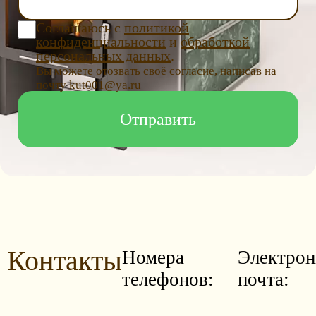
Соглашаюсь с
политикой
конфиденциальности
и
обработкой
персональных данных
.
Вы можете отозвать своё согласие, написав на
почту kut001@ya.ru
Контакты
Номера
Электрон
телефонов:
почта: