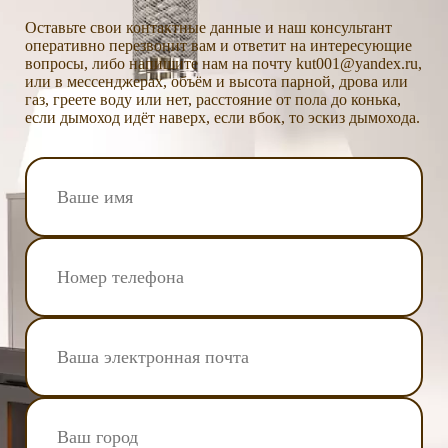
Оставьте свои контактные данные и наш консультант
оперативно перезвонит вам и ответит на интересующие
вопросы, либо напишите нам на почту kut001@yandex.ru,
или в мессенджерах, объём и высота парной, дрова или
газ, греете воду или нет, расстояние от пола до конька,
если дымоход идёт наверх, если вбок, то эскиз дымохода.