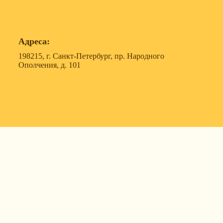
Адреса:
198215, г. Санкт-Петербург, пр. Народного
Ополчения, д. 101
119607, г. Москва, ул. Удальцова, д. 50, корпус 1, офис
57