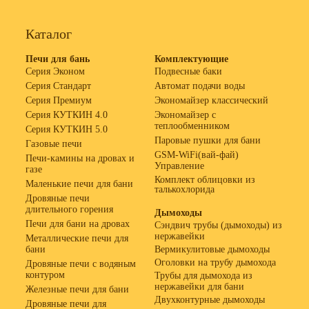
Каталог
Печи для бань
Комплектующие
Серия Эконом
Подвесные баки
Серия Стандарт
Автомат подачи воды
Серия Премиум
Экономайзер классический
Серия КУТКИН 4.0
Экономайзер с
теплообменником
Серия КУТКИН 5.0
Паровые пушки для бани
Газовые печи
GSM-WiFi(вай-фай)
Печи-камины на дровах и
Управление
газе
Комплект облицовки из
Маленькие печи для бани
талькохлорида
Дровяные печи
длительного горения
Дымоходы
Печи для бани на дровах
Сэндвич трубы (дымоходы) из
нержавейки
Металлические печи для
бани
Вермикулитовые дымоходы
Оголовки на трубу дымохода
Дровяные печи с водяным
контуром
Трубы для дымохода из
нержавейки для бани
Железные печи для бани
Двухконтурные дымоходы
Дровяные печи для