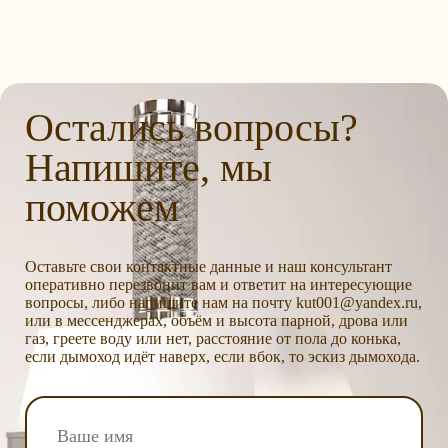
Остались вопросы?
Напишите, мы
поможем
Оставьте свои контактные данные и наш консультант
оперативно перезвонит вам и ответит на интересующие
вопросы, либо напишите нам на почту kut001@yandex.ru,
или в мессенджерах, объём и высота парной, дрова или
газ, греете воду или нет, расстояние от пола до конька,
если дымоход идёт наверх, если вбок, то эскиз дымохода.