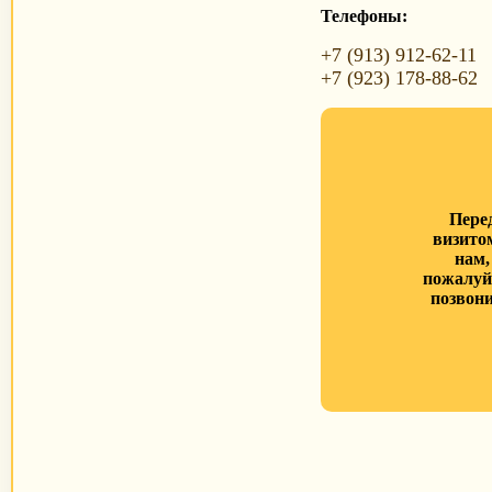
Телефоны:
+7 (913) 912-62-11
+7 (923) 178-88-62
Пере
визито
нам,
пожалуй
позвони