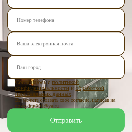
Соглашаюсь с
политикой
конфиденциальности
и
обработкой
персональных данных
.
Вы можете отозвать своё согласие, написав на
почту kut001@ya.ru