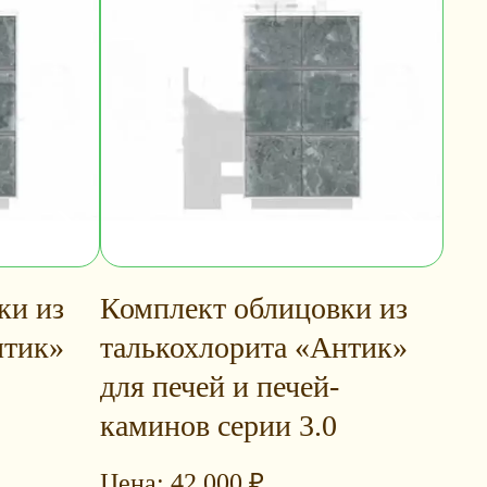
ки из
Комплект облицовки из
нтик»
талькохлорита «Антик»
для печей и печей-
каминов серии 3.0
42 000
₽