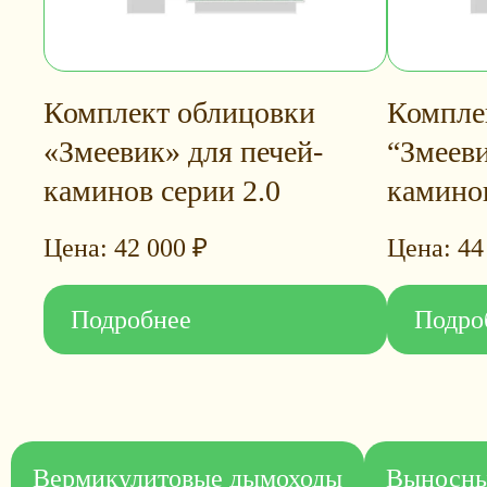
Комплект облицовки
Компле
«Змеевик» для печей-
“Змееви
каминов серии 2.0
каминов
42 000
₽
44
Подробнее
Подро
Вермикулитовые дымоходы
Выносны