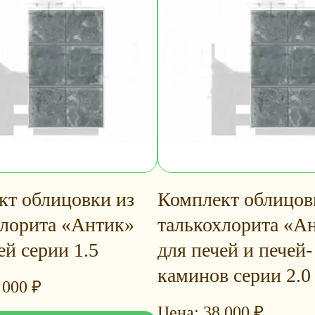
кт облицовки из
Комплект облицов
хлорита «Антик»
талькохлорита «А
ей серии 1.5
для печей и печей-
каминов серии 2.0
 000
₽
38 000
₽