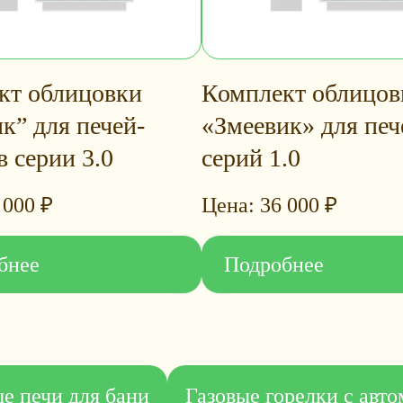
кт облицовки
Комплект облицов
к” для печей-
«Змеевик» для печ
 серии 3.0
серий 1.0
 000
₽
36 000
₽
бнее
Подробнее
е печи для бани
Газовые горелки с авт