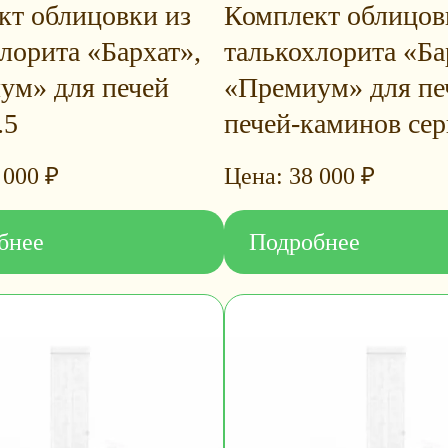
кт облицовки из
Комплект облицов
лорита «Бархат»,
талькохлорита «Ба
ум» для печей
«Премиум» для пе
.5
печей-каминов сер
 000
₽
38 000
₽
бнее
Подробнее