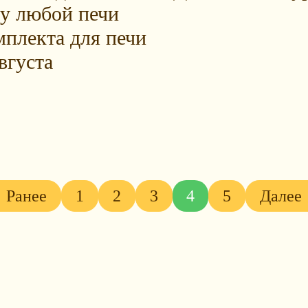
у любой печи
мплекта для печи
вгуста
 Ранее
1
2
3
4
5
Далее