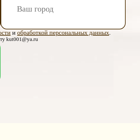
ости
и
обработкой персональных данных
.
чту kut001@ya.ru