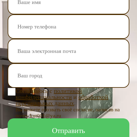
Соглашаюсь с
политикой
конфиденциальности
и
обработкой
персональных данных
.
Вы можете отозвать своё согласие, написав на
почту kut001@ya.ru