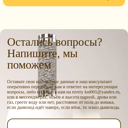
Остались вопросы?
Напишите, мы
поможем
Оставьте свои контактные данные и наш консультант
оперативно перезвонит вам и ответит на интересующие
вопросы, либо напишите нам на почту kut001@yandex.ru,
или в мессенджерах, объём и высота парной, дрова или
газ, греете воду или нет, расстояние от пола до конька,
если дымоход идёт наверх, если вбок, то эскиз дымохода.