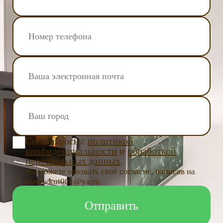
Соглашаюсь с
политикой
конфиденциальности
и
обработкой
персональных данных
.
Вы можете отозвать своё согласие, написав на
почту kut001@ya.ru