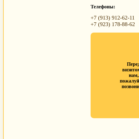
Телефоны:
+7 (913) 912-62-11
+7 (923) 178-88-62
Пере
визито
нам,
пожалуй
позвони