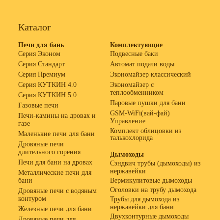
Каталог
Печи для бань
Комплектующие
Серия Эконом
Подвесные баки
Серия Стандарт
Автомат подачи воды
Серия Премиум
Экономайзер классический
Серия КУТКИН 4.0
Экономайзер с
теплообменником
Серия КУТКИН 5.0
Паровые пушки для бани
Газовые печи
GSM-WiFi(вай-фай)
Печи-камины на дровах и
Управление
газе
Комплект облицовки из
Маленькие печи для бани
талькохлорида
Дровяные печи
длительного горения
Дымоходы
Печи для бани на дровах
Сэндвич трубы (дымоходы) из
нержавейки
Металлические печи для
бани
Вермикулитовые дымоходы
Оголовки на трубу дымохода
Дровяные печи с водяным
контуром
Трубы для дымохода из
нержавейки для бани
Железные печи для бани
Двухконтурные дымоходы
Дровяные печи для